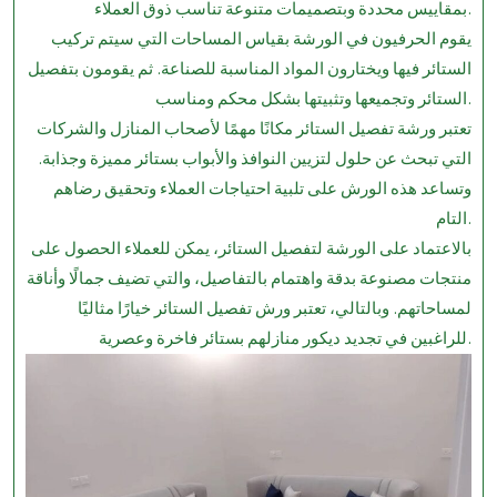
بمقاييس محددة وبتصميمات متنوعة تناسب ذوق العملاء.
يقوم الحرفيون في الورشة بقياس المساحات التي سيتم تركيب
الستائر فيها ويختارون المواد المناسبة للصناعة. ثم يقومون بتفصيل
الستائر وتجميعها وتثبيتها بشكل محكم ومناسب.
تعتبر ورشة تفصيل الستائر مكانًا مهمًا لأصحاب المنازل والشركات
التي تبحث عن حلول لتزيين النوافذ والأبواب بستائر مميزة وجذابة.
وتساعد هذه الورش على تلبية احتياجات العملاء وتحقيق رضاهم
التام.
بالاعتماد على الورشة لتفصيل الستائر، يمكن للعملاء الحصول على
منتجات مصنوعة بدقة واهتمام بالتفاصيل، والتي تضيف جمالًا وأناقة
لمساحاتهم. وبالتالي، تعتبر ورش تفصيل الستائر خيارًا مثاليًا
للراغبين في تجديد ديكور منازلهم بستائر فاخرة وعصرية.