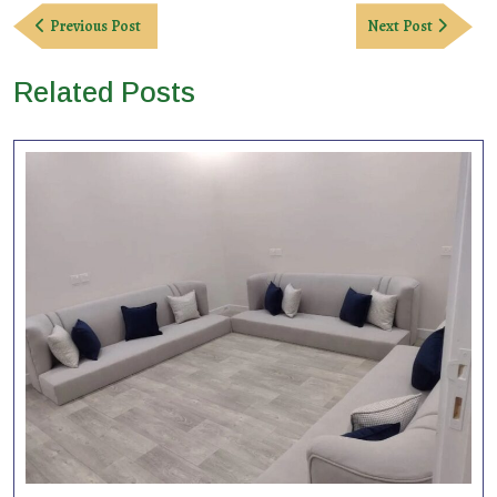
Post
Previous
Next
Previous Post
Next Post
navigation
Post
Post
Related Posts