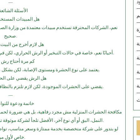
د
—
11.⁠ ⁠الأسئلة الشائعة
م
هل المبيدات المستخد
نعم، الشركات المحترفة تستخدم مبيدات معتمدة من وزارة الصحة
ة
صحيح.
ة
هل لازم أخرج من البيت 
أحيانًا نعم، خاصة في حالات التبخير أو الرش الحراري، لكن في الرش الخفيف ممكن تنتظر فقط ساعات بسيطة.
ة
كم مرة أحتاج رش 
يعتمد على نوع الحشرة ومستوى الإصابة، لكن بشكل عام كل 3 إلى 6 شهور يعتبر مناسب للوقاية.
ة
هل الرش يقضي على الحشر
ة
يقضي على الحشرات الموجودة، لكن لازم تلتزم بالنظافة والإجراءات الوقائية عشان ما ترجعش تاني.
—
ث
12.⁠ ⁠خاتمة ودعوة للت
مكافحة الحشرات المنزلية مش مجرد رفاهية، بل هي ضرورة لحماي
النمل، البق أو أي نوع آخر، الأفضل تلجأ لشركة موثوقة تريحك من المعاناة وتوفر لك بيئة نظيفة وآمنة.
لو بتدور على شركة متخصصة بخدمة ممتازة وسعر مناسب، تواص
خاص لأول مرة.