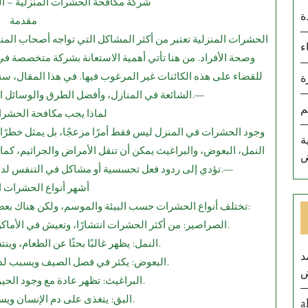
شركة مكافحة الحشرات المنزلية – ال
ة
مقدمة
الحشرات المنزلية تعتبر من أكثر المشاكل التي تواجه أصحاب المنا
ء
وصحة الأفراد. من هنا تأتي أهمية الاستعانة بشركة متخصصة في 
للقضاء على هذه الكائنات غير المرغوب فيها. في هذا المقال، 
ة
الشائعة في المنازل، وأفضل الطرق والوسائل التي تعتمدها شركات المكافحة الحديثة.—
م
1.⁠ ⁠لماذا يجب مكافحة الحشر
وجود الحشرات في المنزل ليس فقط أمرًا مزعجًا، بل يمثل خطرًا 
ة
النمل، البعوض، والبراغيث يمكن أن تنقل الأمراض والجراثيم، كما ت
ض
تؤدي إلى ردود فعل تحسسية أو مشاكل في التنفس لدى بعض الأشخاص، خاصة الأطفال وكبار السن.—
2.⁠ ⁠أشهر أنواع الحشرات 
تختلف أنواع الحشرات حسب البيئة والموسم، ولكن هناك بعض الأنواع الشائعة التي تواجهها أغلب المنازل، منها:
الصراصير: من أكثر الحشرات انتشارًا، وتعيش في الأماكن الرطبة والمظلمة مثل المطابخ والحمامات.
النمل: يظهر غالبًا بحثًا عن الطعام، وينتشر بسرعة في أرجاء المنزل.
د
البعوض: يكثر في فصل الصيف ويسبب لدغات مزعجة وقد ينقل أمراضًا.
ض
البراغيث: تظهر عادة مع وجود الحيوانات الأليفة في المنزل.
البق: يتغذى على دم الإنسان ويسبب حكة وطفح جلدي.
a