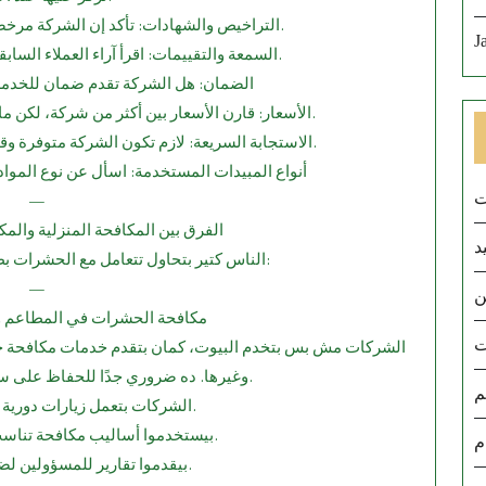
التراخيص والشهادات: تأكد إن الشركة مرخصة من الجهات الرسمية وموثوقة.
J
السمعة والتقييمات: اقرأ آراء العملاء السابقين على جوجل أو مواقع التواصل.
الضمان: هل الشركة تقدم ضمان للخدم
الأسعار: قارن الأسعار بين أكثر من شركة، لكن ما تختارش الأرخص على حساب الجودة.
الاستجابة السريعة: لازم تكون الشركة متوفرة وقت الحاجة، خاصة في الحالات الطارئة.
أنواع المبيدات المستخدمة: اسأل عن نوع المواد
ت
—
9.⁠ ⁠الفرق بين المكافحة المنزلية وا
د
الناس كتير بتحاول تتعامل مع الحشرات بطرق تقليدية، لكن الفرق واضح:
—
ن
10.⁠ ⁠مكافحة الحشرات في المطاعم 
ت
الشركات مش بس بتخدم البيوت، كمان بتقدم خدمات مكافحة ح
وغيرها. ده ضروري جدًا للحفاظ على سمعة المكان وسلامة الزبائن.
م
الشركات بتعمل زيارات دورية وتفتيشات منتظمة.
بيستخدموا أساليب مكافحة تناسب أماكن تقديم الطعام.
م
بيقدموا تقارير للمسؤولين لضمان جودة الخدمة.