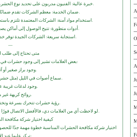
خبرة عالية: الفنيون مدربون على تحديد نوع الحشرة واختيار الطريقة المناسبة للتعامل معها.
A
ضمان الخدمة: معظم الشركات تقدم ضمانًا لفترة معينة لضمان رضا العميل.
استخدام مواد آمنة: الشركات المعتمدة تلتزم باستخدام مبيدات مصرح بها من وزارة الصحة.
F
أدوات متطورة: تتيح الوصول إلى أماكن يصعب التعامل معها بوسائل تقليدية.
استجابة سريعة: الشركات الجيدة توفر خدمات طوارئ على مدار الساعة.
O
—
S
7.⁠ ⁠متى تحتاج إلى طلب
بعض العلامات تشير إلى وجود حشرات في المنزل حتى لو لم ترها مباشرة:
A
وجود براز صغير أو آثار أجنحة.
سماع أصوات في الليل (مثل حشرات الخشب أو الفئران).
J
وجود لدغات غريبة على الجلد.
J
روائح كريهة غير معتادة.
رؤية حشرات تتحرك بسرعة وتختفي عند تشغيل الضوء.
M
لو لاحظت أي من العلامات دي، فالأفضل الاتصال فورًا بشركة مكافحة حشرات قبل تفاقم المشكلة.
⁠ ⁠كيفية اختيار شركة مكافحة 
M
اختيار شركة مكافحة الحشرات المناسبة خطوة مهمة جدًا للحصول ع
F
تركز عليها عند الاختيار: