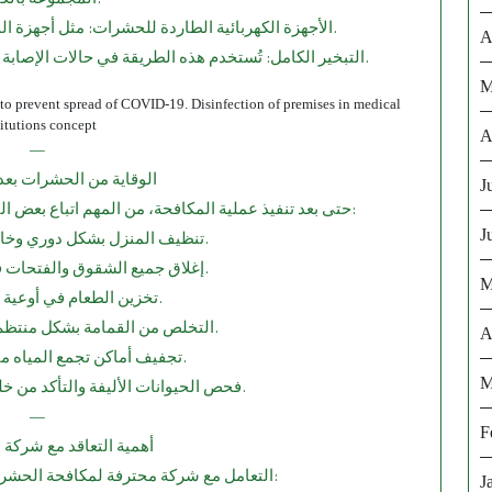
الأجهزة الكهربائية الطاردة للحشرات: مثل أجهزة الموجات فوق الصوتية أو المصائد الضوئية.
A
التبخير الكامل: تُستخدم هذه الطريقة في حالات الإصابة الشديدة، وغالبًا ما تتطلب إخلاء المنزل مؤقتًا.
M
rs to prevent spread of COVID-19. Disinfection of premises in medical
titutions concept
A
—
5.⁠ ⁠الوقاية من الحشرات بع
J
حتى بعد تنفيذ عملية المكافحة، من المهم اتباع بعض النصائح الوقائية لتجنب عودة الحشرات، مثل:
J
تنظيف المنزل بشكل دوري وخاصة المطبخ والحمام.
إغلاق جميع الشقوق والفتحات في الجدران والنوافذ.
M
تخزين الطعام في أوعية محكمة الغلق.
التخلص من القمامة بشكل منتظم وعدم تركها مكشوفة.
A
تجفيف أماكن تجمع المياه مثل تحت الأحواض.
M
فحص الحيوانات الأليفة والتأكد من خلوها من البراغيث أو القمل.
—
F
6.⁠ ⁠أهمية التعاقد مع شر
التعامل مع شركة محترفة لمكافحة الحشرات يوفر العديد من المزايا، منها:
J