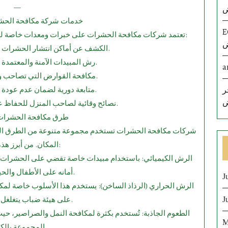
—
ض
3.⁠ ⁠خدمات شركة مكافحة الح
E
تعتمد شركات مكافحة الحشرات على خبرات ومعدات خاصة للتعامل مع مختلف أنواع الحشرات، وتشمل خدماتها:
ض
الكشف عن أماكن انتشار الحشرات باستخدام أدوات متطورة.
رش المبيدات الآمنة والمعتمدة من الجهات الرسمية.
a
مكافحة القوارض التي تصاحب وجود الحشرات أحيانًا.
متابعة دورية لضمان عدم عودة الحشرات مرة أخرى.
ر
ض
نصائح وقائية لصاحب المنزل للحفاظ على النظافة ومنع الحشرات.
.⁠ ⁠طرق مكافحة الحشرات
شركات مكافحة الحشرات تستخدم مجموعة متنوعة من الطرق الفعال
المكان. من أبرز هذه الطرق:
الرش الكيميائي: باستخدام مبيدات خاصة تقضي على الحشرات خلا
أمانه على الأطفال والحيوانات الأليفة.
J
الرش الحراري (الرذاذ الساخن): يستخدم هذا الأسلوب خاصة لمك
على هيئة ضباب يتغلغل في الشقوق.
J
الطعوم الجاذبة: تُستخدم بكثرة لمكافحة النمل والصراصير، ح
M
المجموعة بالكامل.