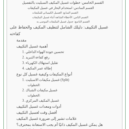
القسم الخامس: خطوات غسيل المكيف السبليت بالتفصيل
القسم السادس: استخدام البخار في غسيل المكيفات
القسم السابع: الغسيل الكيميائي للمكيفات
القسم الثامن: الأخطاء الشائعة أثناء غسيل المكيفات
القسم التاسع: جدول غسيل المكيفات الموصى به
غسيل التكييف: دليلك الشامل لتنظيف المكيف والحفاظ على
كفاءته
مقدمة
أهمية غسيل التكييف
1. تحسين جودة الهواء الداخلي
2. رفع كفاءة التبريد
3. تقليل استهلاك الكهرباء
4. إطالة عمر المكيف
أنواع المكيفات وكيفية غسيل كل نوع
1. غسيل مكيفات الاسبليت (Split)
الخطوات:
2. غسيل مكيفات الشباك
الخطوات:
3. غسيل المكيف المركزي
أدوات ومعدات غسيل التكييف
أفضل وقت لغسيل التكييف
علامات تشير إلى ضرورة غسيل المكيف
هل يمكن غسيل المكيف ذاتيًا أم يجب الاستعانة بمحترف؟