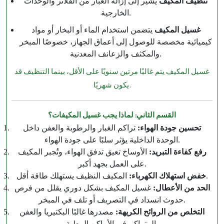
تنظيف المكيف
يشير إلى إزالة الغبار من الفلاتر والوحدات
الخارجية.
غسيل المكيف
يتضمن استخدام الماء أو البخار أو مواد
كيميائية مخصصة للوصول إلى أعماق الجهاز، خصوصًا المبخر
والمكثف والزعانف المعدنية.
غسيل المكيف يتم غالبًا مرتين سنويًا على الأقل، بينما التنظيف قد
يكون شهريًا.
القسم الثاني: لماذا يجب غسيل المكيفات؟
تحسين جودة الهواء:
تراكم الغبار والرطوبة والعفن داخل
الوحدة الداخلية يؤثر سلبًا على جودة الهواء.
رفع كفاءة التبريد:
الأوساخ تعيق تدفق الهواء، وتُجبر المكيف
على العمل بجهد أكبر.
المكيف النظيف يستهلك طاقة أقل.
خفض استهلاك الكهرباء:
الحد من الأعطال:
غسيل المكيف بشكل دوري يقلل من فرص
حدوث انسداد في التصريف أو تلف في المبخر.
التخلص من الروائح الكريهة:
مصدرها غالبًا البكتيريا والعفن
المتراكم في الأماكن الرطبة.