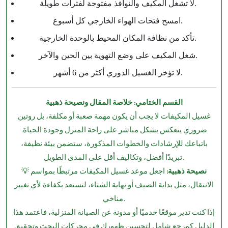
لا تشغل المكيف والنوافذ مفتوحة لفترات طويلة.
امسح فتحات الهواء الخارجي كل أسبوع.
تأكد من نظافة المكان المحيط بالوحدة الخارجية.
شغل المكيف على وضع التهوية بين الحين والآخر.
لا تؤخر الغسيل الدوري أكثر من 6 أشهر.
القسم الختامي: خلاصة المقال ونصيحة ذهبية
غسيل المكيفات لا يجب أن يكون مهمة صعبة أو مكلفة، بل روتين
ضروري ينعكس بشكل مباشر على راحة المنزل وجودة الحياة.
باتباعك للإرشادات والخطوات المذكورة، ستضمن بيئة نظيفة،
تبريدًا أفضل، وتكاليف أقل على المدى الطويل.
نصيحة ذهبية:
اجعل موعد غسيل المكيفات مرتبطًا بمواسم
💡
الانتقال، مثل بداية الصيف أو نهاية الشتاء، لتستعد بكفاءة لأي تغيير
مناخي.
إذا كنت تدير موقعًا خدميًا أو مدونة عن الصيانة المنزلية، فاعتمد هذا
الدليل كمرجع شامل لتحسين ظهورك في محركات البحث وتحقيق