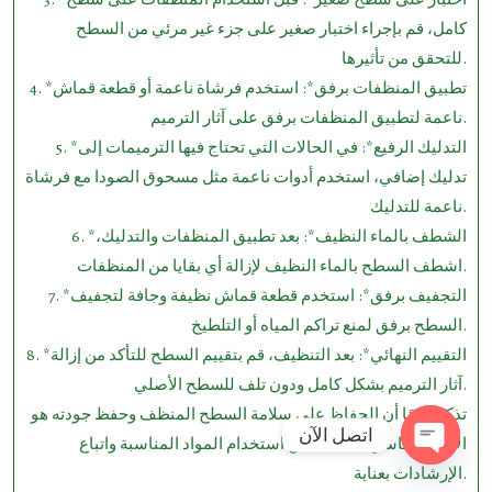
كامل، قم بإجراء اختبار صغير على جزء غير مرئي من السطح
للتحقق من تأثيرها.
4. *تطبيق المنظفات برفق*: استخدم فرشاة ناعمة أو قطعة قماش
ناعمة لتطبيق المنظفات برفق على آثار الترميم.
5. *التدليك الرفيع*: في الحالات التي تحتاج فيها الترميمات إلى
تدليك إضافي، استخدم أدوات ناعمة مثل مسحوق الصودا مع فرشاة
ناعمة للتدليك.
6. *الشطف بالماء النظيف*: بعد تطبيق المنظفات والتدليك،
اشطف السطح بالماء النظيف لإزالة أي بقايا من المنظفات.
7. *التجفيف برفق*: استخدم قطعة قماش نظيفة وجافة لتجفيف
السطح برفق لمنع تراكم المياه أو التلطيخ.
8. *التقييم النهائي*: بعد التنظيف، قم بتقييم السطح للتأكد من إزالة
آثار الترميم بشكل كامل ودون تلف للسطح الأصلي.
تذكر دائمًا أن الحفاظ على سلامة السطح المنظف وحفظ جودته هو
اتصل الآن
الأمر الأساسي، لذا تأكد من استخدام المواد المناسبة واتباع
Open ch
الإرشادات بعناية.