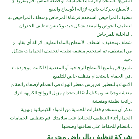
3. التفريغ: باستخدام فرشاة الحمامات أو قطعة قماش، قم بتفريغ
الأسطح بحركات دائرية لإزالة الأوساخ والبقع.
4. تنظيف المراحيض: استخدم فرشاة المرحاض ومنظف المراحيض
لتنظيف الحوض والمقعد بشكل جيد، ولا تنسَ تنظيف الجدران
الداخلية للمرحاض.
5. شطف وتجفيف: اشطف الأسطح بالماء النظيف لإزالة أي بقايا
من المنظف، ثم استخدم منشفة نظيفة لتجفيف الحمامات بشكل
جيد.
6. تلميع: قم بتلميع الأسطح الزجاجية أو المعدنية إذا كانت موجودة
في الحمام باستخدام منظف خاص للتلميع.
7. الانتهاء بالتعطير: قم برش معطر الهواء في الحمام لإضفاء رائحة
منعشة وجذابة، ويمكنك أيضًا استخدام مزيل الروائح الكريهة لترك
رائحة نظيفة ومنعشة.
تذكر أن تستخدم قفازات للحماية من المواد الكيميائية وتهوية
الحمام أثناء التنظيف للحفاظ على سلامتك. قم بتنظيف الحمامات
بانتظام للحفاظ على نظافتها وصحتها.
شركة تنظيف بالرياض مجربة