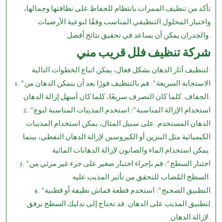
تأكد من تنظيف الممرات بانتظام للحفاظ على نظافتها وجمالها،
واختيار المحلول التنظيفي المناسب وفقًا لنوعية الأرضيات
والجدران يمكن أن يساعد في تحقيق نتائج أفضل.
شركة تنظيف فلل قريب مني
لتنظيف آثار الدهان بشكل فعال، يمكن اتباع الخطوات التالية:
1. *الاستجابة السريعة*: قم بالتنظيف فورًا بعد أن يتمكن الدهان من
الجفاف. كلما كان التصرف سريعًا، كلما كان أسهل إزالة الدهان.
2. *استخدام الإزالة المناسبة*: استخدم المذيبات المناسبة لنوع
الدهان المستخدم. على سبيل المثال، يمكن استخدام المذيبات
الكيميائية مثل البنزين أو الكيروسين لإزالة الدهان النفطي، بينما
يمكن استخدام الماء والصابون لإزالة الدهانات المائية.
3. *اختبار السطح*: قم بإجراء اختبار صغير على جزء غير مرئي من
السطح المُصاب للتحقق من تأثير المذيب عليه.
4. *التطبيق الصحيح*: استخدم قطعة قماش نظيفة أو قطنية
لتطبيق المذيب على الدهان. قد تحتاج إلى تدليك السطح برفق
لإزالة الدهان.