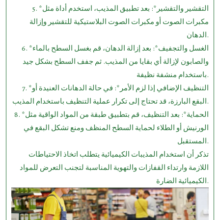
5. *التقشير والتقشير*: بعد تطبيق المذيب، استخدم أداة مثل
مكبرات الصوت أو مكبرات الصوت البلاستيكية للتقشير وإزالة
الدهان.
6. *الغسل والتجفيف*: بعد إزالة الدهان، قم بغسل السطح بالماء
والصابون لإزالة أي بقايا من المذيب. ثم جفف السطح بشكل جيد
باستخدام منشفة نظيفة.
7. *التنظيف الإضافي إذا لزم الأمر*: في حالة الدهانات العنيدة أو
البقع البارزة، قد تحتاج إلى تكرار عملية التنظيف باستخدام المذيب.
8. *الحماية*: بعد التنظيف، قم بتطبيق طبقة من المواد الواقية مثل
الورنيش أو الطلاء لحماية السطح المنظف ومنع تشكل البقع في
المستقبل.
تذكر أن استخدام المذيبات الكيميائية يتطلب اتخاذ الاحتياطات
اللازمة وارتداء القفازات والتهوية المناسبة لتجنب التعرض للمواد
الكيميائية الضارة.