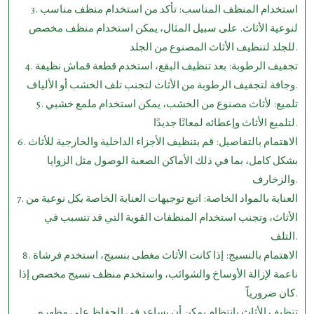
3. استخدام المنظف المناسب: تأكد من استخدام منظف مناسب
لنوعية الأثاث. على سبيل المثال، يمكن استخدام منظف مخصص
للجلد لتنظيف الأثاث المصنوع من الجلد.
4. تجفيف الرطوبة: بعد تنظيف البقع، استخدم قطعة قماش نظيفة
وجافة لتجفيف الرطوبة من الأثاث لتجنب تلف الخشب أو الألياف.
5. تلميع: لأثاث مصنوع من الخشب، يمكن استخدام ملمع خشبي
لتلميع الأثاث وإعطائه لمعانًا جديدًا.
6. الاهتمام بالتفاصيل: قم بتنظيف الأجزاء الداخلية والخارجية للأثاث
بشكل كامل، بما في ذلك الأماكن الصعبة الوصول مثل الزوايا
والزخارف.
7. العناية بالمواد الخاصة: اتبع توجيهات العناية الخاصة بكل نوعية من
الأثاث، وتجنب استخدام المنظفات القوية التي قد تتسبب في
التلف.
8. الاهتمام بالنسيج: إذا كانت الأثاث مغطى بنسيج، استخدم فرشاة
ناعمة لإزالة الأوساخ والشوائب، واستخدم منظف نسيج مخصص إذا
كان ضرورياً.
تنظيف الأثاث بانتظام يمكن أن يساعد في الحفاظ على مظهره