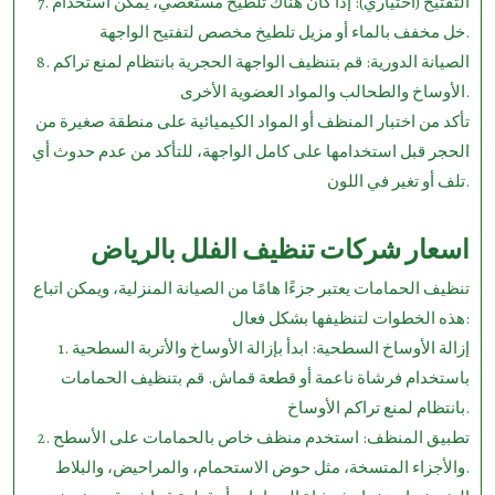
7. التفتيح (اختياري): إذا كان هناك تلطيخ مستعصي، يمكن استخدام
خل مخفف بالماء أو مزيل تلطيخ مخصص لتفتيح الواجهة.
8. الصيانة الدورية: قم بتنظيف الواجهة الحجرية بانتظام لمنع تراكم
الأوساخ والطحالب والمواد العضوية الأخرى.
تأكد من اختبار المنظف أو المواد الكيميائية على منطقة صغيرة من
الحجر قبل استخدامها على كامل الواجهة، للتأكد من عدم حدوث أي
تلف أو تغير في اللون.
اسعار شركات تنظيف الفلل بالرياض
تنظيف الحمامات يعتبر جزءًا هامًا من الصيانة المنزلية، ويمكن اتباع
هذه الخطوات لتنظيفها بشكل فعال:
1. إزالة الأوساخ السطحية: ابدأ بإزالة الأوساخ والأتربة السطحية
باستخدام فرشاة ناعمة أو قطعة قماش. قم بتنظيف الحمامات
بانتظام لمنع تراكم الأوساخ.
2. تطبيق المنظف: استخدم منظف خاص بالحمامات على الأسطح
والأجزاء المتسخة، مثل حوض الاستحمام، والمراحيض، والبلاط.