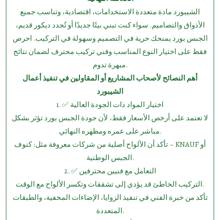
الشيبورد مادة متعددة الاستخدامات، اقتصادية، وتناسب جميع
الأذواق والتصاميم. سواء كنت تبني بيتًا جديدًا أو تُجدد ديكور قديم،
الجبس بورد يمنحك حرية في التصميم وسهولة في التركيب. احرص
فقط على اختيار النوع المناسب وفني تركيب محترف لضمان نتائج
مبهرة تدوم.
أهم النصائح لأصحاب المشاريع أو المقاولين في تنفيذ أعمال
الشيبورد
1.⁠ ⁠✅ اختيار المواد ذات الجودة العالية
لا تعتمد على أرخص الأسعار فقط، لأن جودة الجبس بورد تؤثر بشكل
مباشر على عمره ومظهره النهائي.
تأكد أن الألواح أصلية من شركات معروفة مثل: كنوف – KNAUF أو
الجبس الوطنية.
2.⁠ ⁠✅ التعامل مع فنيين محترفين
التركيب الخاطئ قد يؤدي إلى تشققات وتكسر الألواح مع الوقت.
تأكد من خبرة الفني في تنفيذ الزوايا، الإضاءات المخفية، والطبقات
المتعددة.