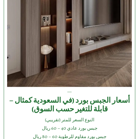
—
أسعار الجبس بورد (في السعودية كمثال –
قابلة للتغير حسب السوق)
النوع السعر للمتر (تقريبي)
جبس بورد عادي 40 – 60 ريال
جبس بورد مقاوم للرطوبة 60 – 80 ريال