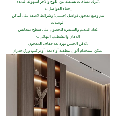
تُترك مسافات بسيطة بين اللوح والآخر لسهولة التمدد.
4.⁠ ⁠إخفاء الفواصل
يتم وضع معجون فواصل (جبسي) وشرائط لاصقة على أماكن
الوصلات.
يُعاد التنعيم والسنفرة للحصول على سطح متجانس.
5.⁠ ⁠الدهان والتشطيب النهائي
يُدهَن الجبس بورد بعد جفاف المعجون.
يمكن استخدام ألوان مطفية أو لامعة، أو تركيب ورق جدران.