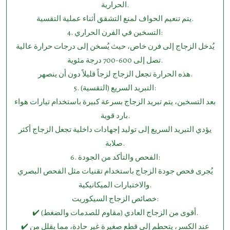
الحرارية.
يتم تنعيم الحواف لمنع التشقق أثناء عملية التقسية.
4.⁠ ⁠التسخين في الفرن الحراري:
يُدخل الزجاج إلى فرن خاص، حيث يُسخن إلى درجات حرارة عالية
تصل إلى 600-700 درجة مئوية.
هذه الحرارة تجعل الزجاج لزجاً قليلاً دون أن ينصهر.
5.⁠ ⁠التبريد السريع (التقسية):
بعد التسخين، يتم تبريد الزجاج بسرعة كبيرة باستخدام تيارات هواء
بارد قوية.
يؤدي التبريد السريع إلى توليد إجهادات داخلية تجعل الزجاج أكثر
صلابة.
6.⁠ ⁠الفحص والتأكد من الجودة:
يُجرى فحص جودة الزجاج باستخدام تقنيات مثل الفحص البصري
والاختبارات الميكانيكية.
خصائص الزجاج السيكوريت:
✔️ أقوى من الزجاج العادي (مقاوم للصدمات والضغط).
✔️ عند الكسر، يتحطم إلى قطع صغيرة غير حادة، مما يقلل من