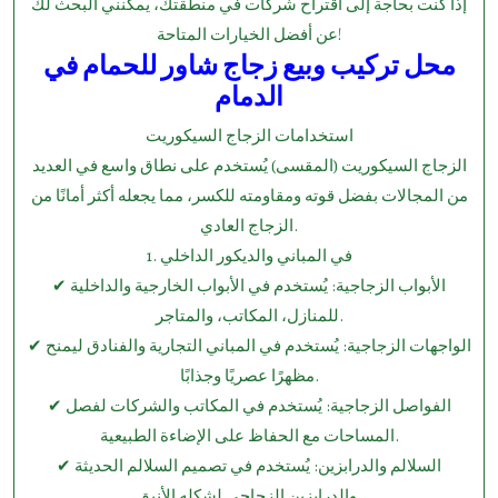
إذا كنت بحاجة إلى اقتراح شركات في منطقتك، يمكنني البحث لك
عن أفضل الخيارات المتاحة!
محل تركيب وبيع زجاج شاور للحمام في
الدمام
استخدامات الزجاج السيكوريت
الزجاج السيكوريت (المقسى) يُستخدم على نطاق واسع في العديد
من المجالات بفضل قوته ومقاومته للكسر، مما يجعله أكثر أمانًا من
الزجاج العادي.
1.⁠ ⁠في المباني والديكور الداخلي
✔ الأبواب الزجاجية: يُستخدم في الأبواب الخارجية والداخلية
للمنازل، المكاتب، والمتاجر.
✔ الواجهات الزجاجية: يُستخدم في المباني التجارية والفنادق ليمنح
مظهرًا عصريًا وجذابًا.
✔ الفواصل الزجاجية: يُستخدم في المكاتب والشركات لفصل
المساحات مع الحفاظ على الإضاءة الطبيعية.
✔ السلالم والدرابزين: يُستخدم في تصميم السلالم الحديثة
والدرابزين الزجاجي لشكله الأنيق.