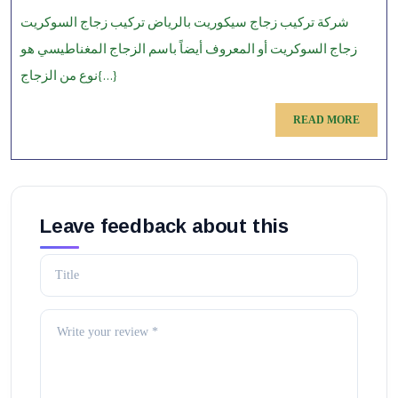
كيب
شركة تركيب زجاج سيكوريت بالرياض تركيب زجاج السوكريت
جاج
زجاج السوكريت أو المعروف أيضاً باسم الزجاج المغناطيسي هو
ريت
نوع من الزجاج{...}
ياض
READ
READ MORE
MORE
Leave feedback about this