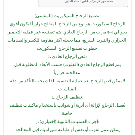
متخصصون في تركيب كباين الحمام الشاور
تصنيع الزجاج السيكوريت (المقسى):
الزجاج السيكوريت هو نوع من الزجاج المعالج حرارياً ليكون أقوى
بحوالي 4-5 مرات من الزجاج العادي. يتم تصنيعه عبر عملية التخمير
الحراري والتبريد السريع، مما يجعله أكثر مقاومة للكسر والصدمات.
خطوات تصنيع الزجاج السيكوريت:
1.⁠ ⁠قص الزجاج العادي:
يتم قطع الزجاج العادي (الفلوت) حسب الأبعاد المطلوبة قبل
معالجته حرارياً.
لا يمكن قص الزجاج بعد عملية التقسية، لذلك يجب التأكد من دقة
القياسات.
2.⁠ ⁠تنظيف الزجاج:
يُغسل الزجاج لإزالة أي أتربة أو شوائب باستخدام ماكينات تنظيف
خاصة.
3.⁠ ⁠إجراء العمليات الثانوية (اختياري):
يمكن عمل ثقوب أو نقش أو طباعة سيراميك قبل المعالجة