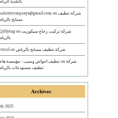
بالبلدية الريا
ladawycompany1@gmail.com
شركة تنظيف
on
مسابح بالريا
Qiblytug
شركة تركيب زجاج سيكوريت
on
بالريا
rctcol
شركة تنظيف مسابح بالرياض
on
تنظيف احواش وسيب - مؤسسة هاج
شركة
on
تنظيف مستودعات بالريا
Archives
uly 2025
une 2025