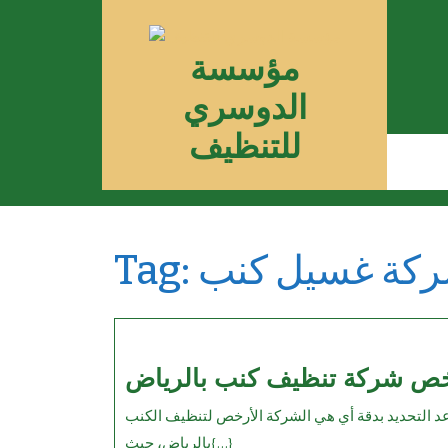
Skip
to
مؤسسة
content
الدوسري
للتنظيف
كة غسيل كنب
Tag:
ص شركة تنظيف كنب بالرياض
بالرياض، حيث{...}