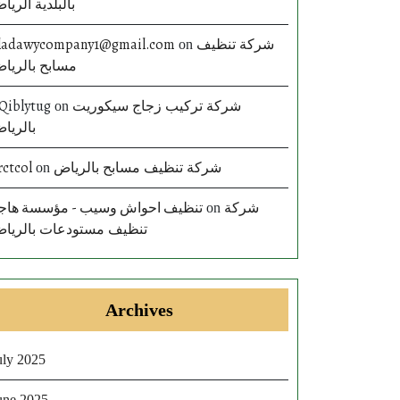
بالبلدية الريا
ladawycompany1@gmail.com
شركة تنظيف
on
مسابح بالريا
Qiblytug
شركة تركيب زجاج سيكوريت
on
بالريا
rctcol
شركة تنظيف مسابح بالرياض
on
تنظيف احواش وسيب - مؤسسة هاج
شركة
on
تنظيف مستودعات بالريا
Archives
uly 2025
une 2025