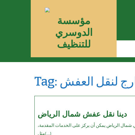
Skip
to
مؤسسة
content
الدوسري
للتنظيف
رج لنقل العفش
Tag:
ينا
دينا نقل عفش شمال الرياض
قل
ش
مثل{...}